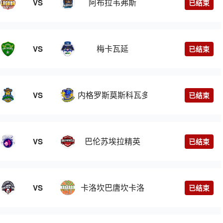
阿布拉韦弗斯
VS
已结束
梅卡瓦延
VS
已结束
内格罗斯莫斯科瓦多斯
VS
已结束
巴伦苏埃拉精英
VS
已结束
卡洛坎巴唐坎卡洛
VS
已结束