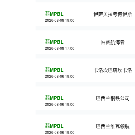
菲MPBL
伊萨贝拉考博伊斯
2026-08-08 19:00
菲MPBL
帕赛航海者
2026-08-08 17:00
菲MPBL
卡洛坎巴唐坎卡洛
2026-08-06 19:00
菲MPBL
巴西兰钢铁公司
2026-08-06 19:00
菲MPBL
巴西兰维瓦领航
2026-08-06 19:00