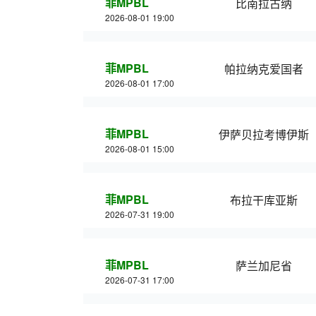
菲MPBL
比南拉古纳
2026-08-01 19:00
菲MPBL
帕拉纳克爱国者
2026-08-01 17:00
菲MPBL
伊萨贝拉考博伊斯
2026-08-01 15:00
菲MPBL
布拉干库亚斯
2026-07-31 19:00
菲MPBL
萨兰加尼省
2026-07-31 17:00