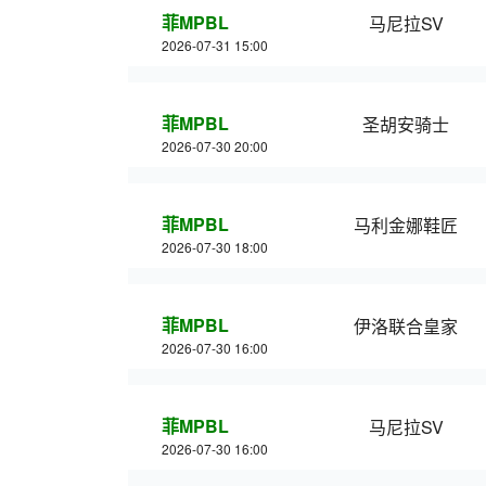
菲MPBL
马尼拉SV
2026-07-31 15:00
菲MPBL
圣胡安骑士
2026-07-30 20:00
菲MPBL
马利金娜鞋匠
2026-07-30 18:00
菲MPBL
伊洛联合皇家
2026-07-30 16:00
菲MPBL
马尼拉SV
2026-07-30 16:00