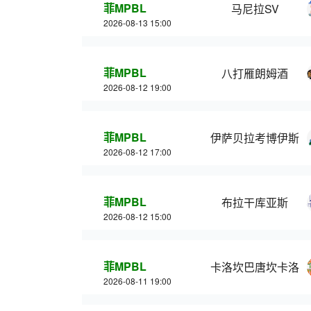
菲MPBL
马尼拉SV
2026-08-13 15:00
菲MPBL
八打雁朗姆酒
2026-08-12 19:00
菲MPBL
伊萨贝拉考博伊斯
2026-08-12 17:00
菲MPBL
布拉干库亚斯
2026-08-12 15:00
菲MPBL
卡洛坎巴唐坎卡洛
2026-08-11 19:00