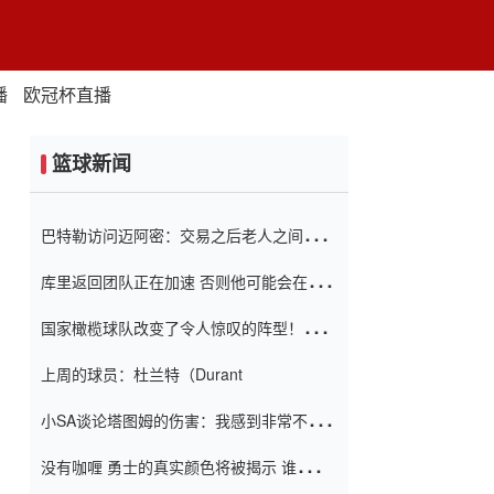
播
欧冠杯直播
篮球新闻
巴特勒访问迈阿密：交易之后老人之间的第
一场比赛 要解决热情的怨恨
库里返回团队正在加速 否则他可能会在下
一天回到场地！巴特勒迈阿密的纸牌游戏引
国家橄榄球队改变了令人惊叹的阵型！伊万
起了人们的关注
（Ivan
上周的球员：杜兰特（Durant
小SA谈论塔图姆的伤害：我感到非常不舒
服 不想看到这些我向他道歉
没有咖喱 勇士的真实颜色将被揭示 谁注意
到威金斯 他讨厌他的老老板