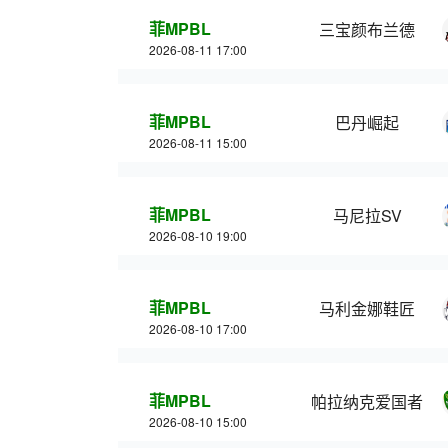
菲MPBL
三宝颜布兰德
2026-08-11 17:00
菲MPBL
巴丹崛起
2026-08-11 15:00
菲MPBL
马尼拉SV
2026-08-10 19:00
菲MPBL
马利金娜鞋匠
2026-08-10 17:00
菲MPBL
帕拉纳克爱国者
2026-08-10 15:00