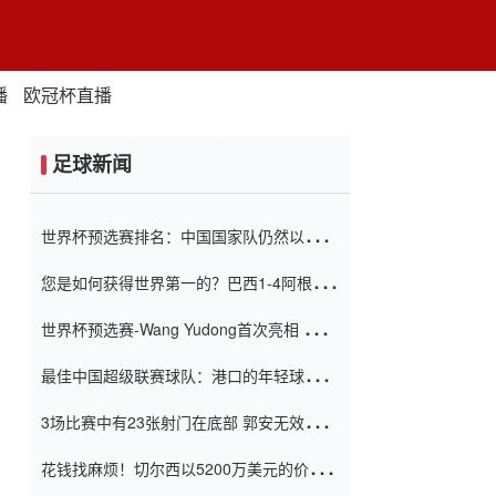
播
欧冠杯直播
足球新闻
世界杯预选赛排名：中国国家队仍然以6分
排名底部 进球差-13令人震惊
您是如何获得世界第一的？巴西1-4阿根
廷：Vinicius 0射击90分钟内
世界杯预选赛-Wang Yudong首次亮相 中国
国家足球队错过了世界杯0-2
最佳中国超级联赛球队：港口的年轻球员在
一场战斗中闻名 伊万放弃了泰桑
3场比赛中有23张射门在底部 郭安无效传球
（Taishan）
鸟儿被用来摆脱它 Setien痴迷于三名后卫
花钱找麻烦！切尔西以5200万美元的价格
购买了菲利克斯 签了7年 并在半年内租了夏