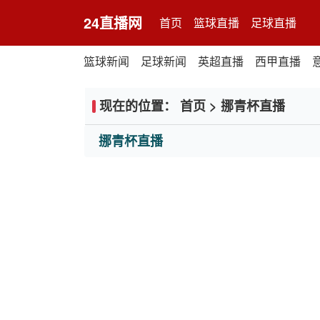
24直播网
首页
篮球直播
足球直播
篮球新闻
足球新闻
英超直播
西甲直播
现在的位置：
首页
>
挪青杯直播
挪青杯直播